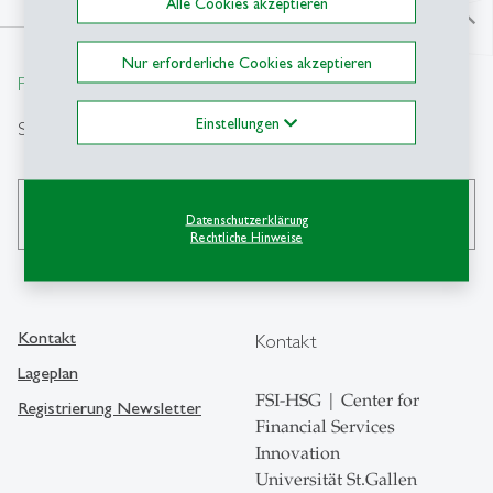
Alle Cookies akzeptieren
north
Nur erforderliche Cookies akzeptieren
From insight to impact.
Einstellungen
Suche
search
Datenschutzerklärung
Rechtliche Hinweise
Kontakt
Kontakt
Lageplan
FSI-HSG | Center for
Registrierung Newsletter
Financial Services
Innovation
Universität St.Gallen