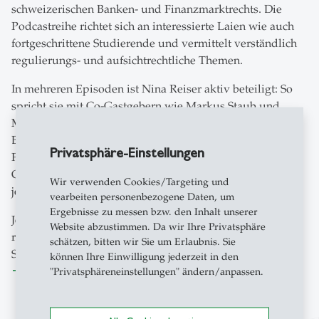
schweizerischen Banken- und Finanzmarktrechts. Die
Podcastreihe richtet sich an interessierte Laien wie auch
fortgeschrittene Studierende und vermittelt verständlich
regulierungs- und aufsichtrechtliche Themen.
In mehreren Episoden ist Nina Reiser aktiv beteiligt: So
spricht sie mit Co-Gastgebern wie Markus Staub und
Martin Hess über Kosten und Nutzen einer guten
Bankenregulierung sowie die volkswirtschaftliche
Privatsphäre-Einstellungen
Funktion der Banken. Darüber hinaus war sie im
Gespräch über Bankenaufsicht und Bankenprivatrecht,
Wir verwenden Cookies/Targeting und
jeweils mit ausgewiesenen Experten.
vearbeiten personenbezogene Daten, um
Ergebnisse zu messen bzw. den Inhalt unserer
Jetzt reinhören und mehr über die aktuellen
Website abzustimmen. Da wir Ihre Privatsphäre
regulatorischen Herausforderungen für Banken im
schätzen, bitten wir Sie um Erlaubnis. Sie
Schweizer und internationalen Kontext erfahren!
können Ihre Einwilligung jederzeit in den
Zum Podcast
"Privatsphäreneinstellungen" ändern/anpassen.